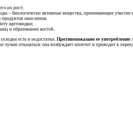
го их рост;
иды – биологически активные вещества, принимающие участие в
 продуктов окисления;
боту щитовидки;
ышц и образовании костей.
селедки есть и недостатки.
Противопоказано ее употребление 
же лучше отказаться: она возбуждает аппетит и приводит к пере