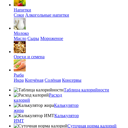
Напитки
Соки
Алкогольные напитки
Молоко
Масло
Сыры
Мороженое
Орехи и семена
Рыба
Икра
Копчёная
Солёная
Консервы
Таблица калорийности
Расход
калорий
Калькулятор
жира
Калькулятор
ИМТ
Суточная норма калорий