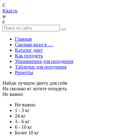
C
Kkal.ru
æ
é
Главная
Сколько ккал в …
Каталог диет
Как похудеть
Упражнения для похудения
Таблетки для похудения
Рецепты
Найди лучшую диету для себя
На сколько кг хотите похудеть
Не важно
Не важно
1 - 3 кг
24 кг
3 - 6 кг
6 - 10 кг
Более 10 кг