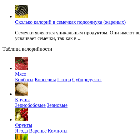
Сколько калорий в семечках подсолнуха (жареных)
Семечки являются уникальным продуктом. Они имеют выс
усваивает семечки, так как в ...
Таблица калорийности
Мясо
Колбасы
Консервы
Птица
Субпродукты
Крупы
Зернобобовые
Зерновые
Фрукты
Ягода
Варенье
Компоты