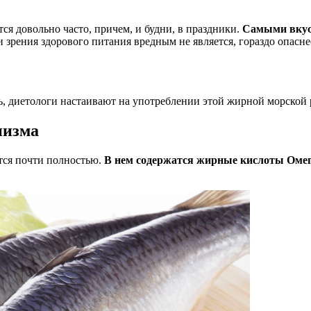
тся довольно часто, причем, и будни, в праздники.
Самыми вкус
 зрения здорового питания вредным не является, гораздо опаснее
 диетологи настаивают на употреблении этой жирной морской ры
низма
ется почти полностью.
В нем содержатся жирные кислоты Омег