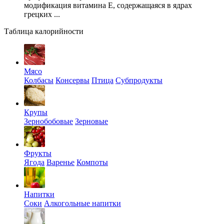
модификация витамина Е, содержащаяся в ядрах
грецких ...
Таблица калорийности
Мясо
Колбасы
Консервы
Птица
Субпродукты
Крупы
Зернобобовые
Зерновые
Фрукты
Ягода
Варенье
Компоты
Напитки
Соки
Алкогольные напитки