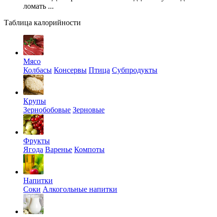
ломать ...
Таблица калорийности
Мясо
Колбасы
Консервы
Птица
Субпродукты
Крупы
Зернобобовые
Зерновые
Фрукты
Ягода
Варенье
Компоты
Напитки
Соки
Алкогольные напитки