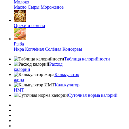
Молоко
Масло
Сыры
Мороженое
Орехи и семена
Рыба
Икра
Копчёная
Солёная
Консервы
Таблица калорийности
Расход
калорий
Калькулятор
жира
Калькулятор
ИМТ
Суточная норма калорий