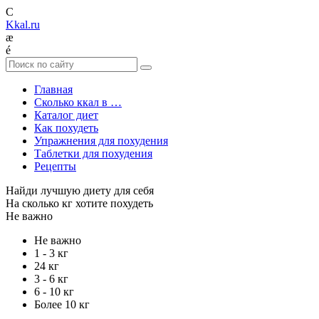
C
Kkal.ru
æ
é
Главная
Сколько ккал в …
Каталог диет
Как похудеть
Упражнения для похудения
Таблетки для похудения
Рецепты
Найди лучшую диету для себя
На сколько кг хотите похудеть
Не важно
Не важно
1 - 3 кг
24 кг
3 - 6 кг
6 - 10 кг
Более 10 кг