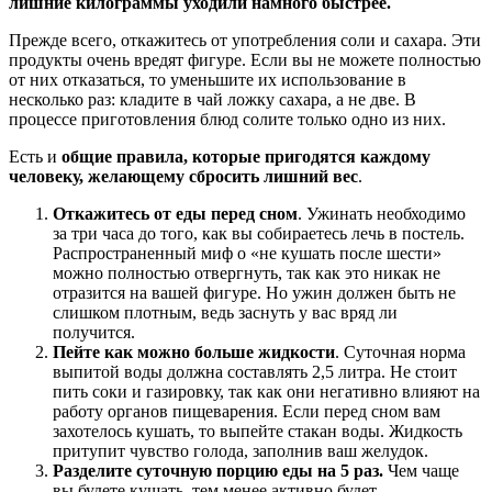
лишние килограммы уходили намного быстрее.
Прежде всего, откажитесь от употребления соли и сахара. Эти
продукты очень вредят фигуре. Если вы не можете полностью
от них отказаться, то уменьшите их использование в
несколько раз: кладите в чай ложку сахара, а не две. В
процессе приготовления блюд солите только одно из них.
Есть и
общие правила, которые пригодятся каждому
человеку, желающему сбросить лишний вес
.
Откажитесь от еды перед сном
. Ужинать необходимо
за три часа до того, как вы собираетесь лечь в постель.
Распространенный миф о «не кушать после шести»
можно полностью отвергнуть, так как это никак не
отразится на вашей фигуре. Но ужин должен быть не
слишком плотным, ведь заснуть у вас вряд ли
получится.
Пейте как можно больше жидкости
. Суточная норма
выпитой воды должна составлять 2,5 литра. Не стоит
пить соки и газировку, так как они негативно влияют на
работу органов пищеварения. Если перед сном вам
захотелось кушать, то выпейте стакан воды. Жидкость
притупит чувство голода, заполнив ваш желудок.
Разделите суточную порцию еды на 5 раз.
Чем чаще
вы будете кушать, тем менее активно будет