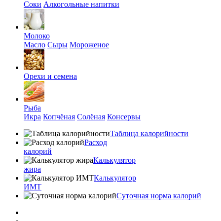
Соки
Алкогольные напитки
Молоко
Масло
Сыры
Мороженое
Орехи и семена
Рыба
Икра
Копчёная
Солёная
Консервы
Таблица калорийности
Расход
калорий
Калькулятор
жира
Калькулятор
ИМТ
Суточная норма калорий