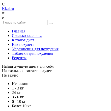
C
Kkal.ru
æ
é
Главная
Сколько ккал в …
Каталог диет
Как похудеть
Упражнения для похудения
Таблетки для похудения
Рецепты
Найди лучшую диету для себя
На сколько кг хотите похудеть
Не важно
Не важно
1 - 3 кг
24 кг
3 - 6 кг
6 - 10 кг
Более 10 кг