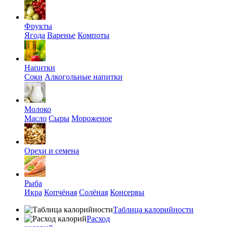
Фрукты
Ягода
Варенье
Компоты
Напитки
Соки
Алкогольные напитки
Молоко
Масло
Сыры
Мороженое
Орехи и семена
Рыба
Икра
Копчёная
Солёная
Консервы
Таблица калорийности
Расход