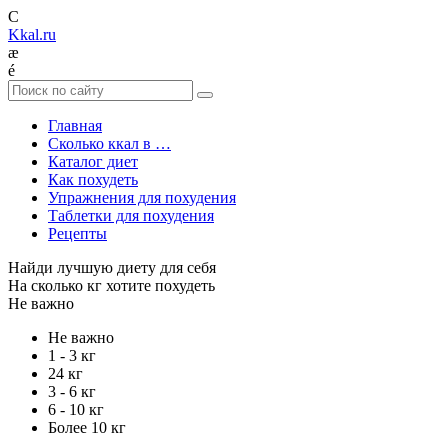
C
Kkal.ru
æ
é
Главная
Сколько ккал в …
Каталог диет
Как похудеть
Упражнения для похудения
Таблетки для похудения
Рецепты
Найди лучшую диету для себя
На сколько кг хотите похудеть
Не важно
Не важно
1 - 3 кг
24 кг
3 - 6 кг
6 - 10 кг
Более 10 кг