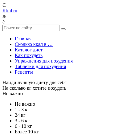
C
Kkal.ru
æ
é
Главная
Сколько ккал в …
Каталог диет
Как похудеть
Упражнения для похудения
Таблетки для похудения
Рецепты
Найди лучшую диету для себя
На сколько кг хотите похудеть
Не важно
Не важно
1 - 3 кг
24 кг
3 - 6 кг
6 - 10 кг
Более 10 кг