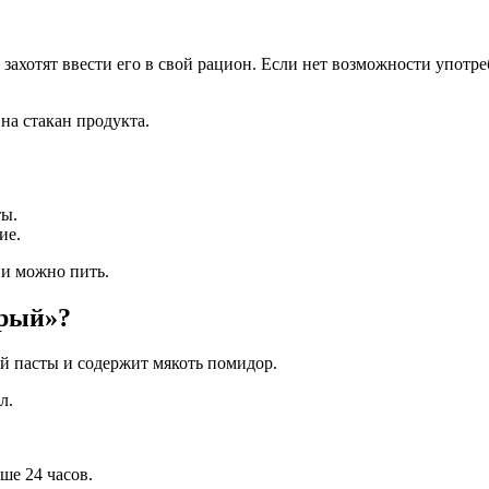
е захотят ввести его в свой рацион. Если нет возможности употр
на стакан продукта.
ты.
ие.
 и можно пить.
брый»?
й пасты и содержит мякоть помидор.
л.
ше 24 часов.