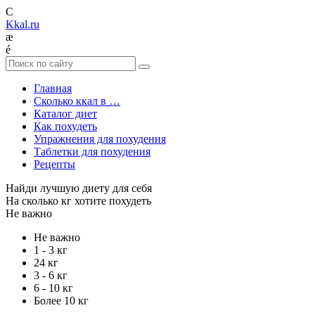
C
Kkal.ru
æ
é
Главная
Сколько ккал в …
Каталог диет
Как похудеть
Упражнения для похудения
Таблетки для похудения
Рецепты
Найди лучшую диету для себя
На сколько кг хотите похудеть
Не важно
Не важно
1 - 3 кг
24 кг
3 - 6 кг
6 - 10 кг
Более 10 кг