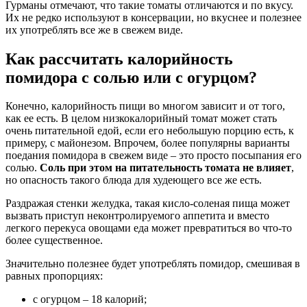
Гурманы отмечают, что такие томаты отличаются и по вкусу.
Их не редко используют в консервации, но вкуснее и полезнее
их употреблять все же в свежем виде.
Как рассчитать калорийность
помидора с солью или с огурцом?
Конечно, калорийность пищи во многом зависит и от того,
как ее есть. В целом низкокалорийный томат может стать
очень питательной едой, если его небольшую порцию есть, к
примеру, с майонезом. Впрочем, более популярны варианты
поедания помидора в свежем виде – это просто посыпания его
солью.
Соль при этом на питательность томата не влияет
,
но опасность такого блюда для худеющего все же есть.
Раздражая стенки желудка, такая кисло-соленая пища может
вызвать приступ неконтролируемого аппетита и вместо
легкого перекуса овощами еда может превратиться во что-то
более существенное.
Значительно полезнее будет употреблять помидор, смешивая в
равных пропорциях:
с огурцом – 18 калорий;