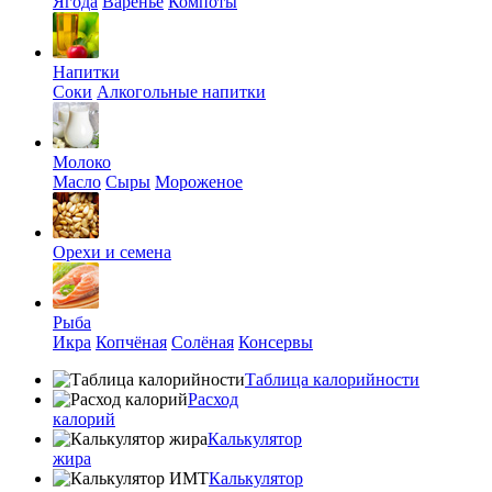
Ягода
Варенье
Компоты
Напитки
Соки
Алкогольные напитки
Молоко
Масло
Сыры
Мороженое
Орехи и семена
Рыба
Икра
Копчёная
Солёная
Консервы
Таблица калорийности
Расход
калорий
Калькулятор
жира
Калькулятор