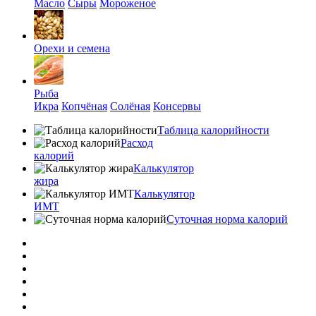
Масло
Сыры
Мороженое
Орехи и семена
Рыба
Икра
Копчёная
Солёная
Консервы
Таблица калорийности
Расход
калорий
Калькулятор
жира
Калькулятор
ИМТ
Суточная норма калорий