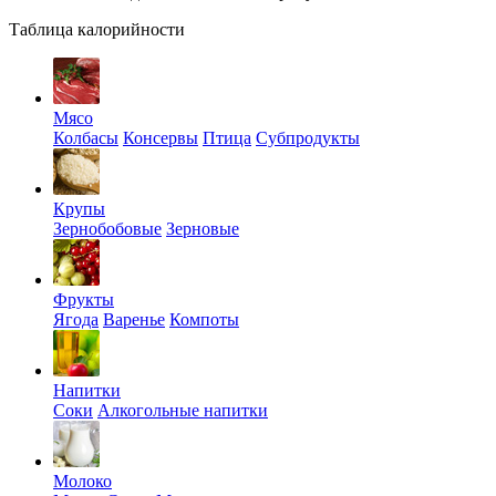
Таблица калорийности
Мясо
Колбасы
Консервы
Птица
Субпродукты
Крупы
Зернобобовые
Зерновые
Фрукты
Ягода
Варенье
Компоты
Напитки
Соки
Алкогольные напитки
Молоко