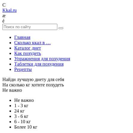
C
Kkal.ru
æ
é
Главная
Сколько ккал в …
Каталог диет
Как похудеть
Упражнения для похудения
Таблетки для похудения
Рецепты
Найди лучшую диету для себя
На сколько кг хотите похудеть
Не важно
Не важно
1 - 3 кг
24 кг
3 - 6 кг
6 - 10 кг
Более 10 кг