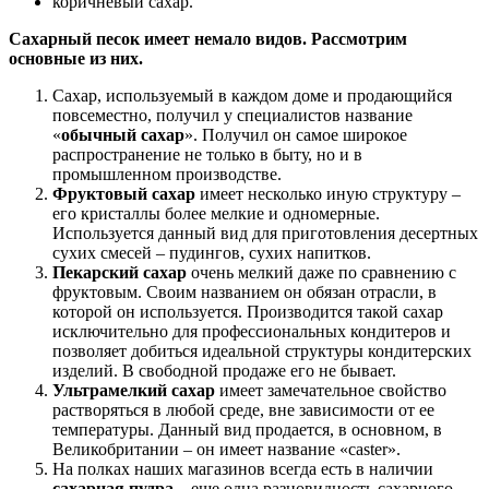
коричневый сахар.
Сахарный песок имеет немало видов. Рассмотрим
основные из них.
Сахар, используемый в каждом доме и продающийся
повсеместно, получил у специалистов название
«
обычный сахар
». Получил он самое широкое
распространение не только в быту, но и в
промышленном производстве.
Фруктовый сахар
имеет несколько иную структуру –
его кристаллы более мелкие и одномерные.
Используется данный вид для приготовления десертных
сухих смесей – пудингов, сухих напитков.
Пекарский сахар
очень мелкий даже по сравнению с
фруктовым. Своим названием он обязан отрасли, в
которой он используется. Производится такой сахар
исключительно для профессиональных кондитеров и
позволяет добиться идеальной структуры кондитерских
изделий. В свободной продаже его не бывает.
Ультрамелкий сахар
имеет замечательное свойство
растворяться в любой среде, вне зависимости от ее
температуры. Данный вид продается, в основном, в
Великобритании – он имеет название «caster».
На полках наших магазинов всегда есть в наличии
сахарная пудра
– еще одна разновидность сахарного