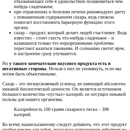
отказывающих себе в удовольствии полакомиться чем-
нибудь сладеньким;
при отравлениях и болезнях печени рекомендуют диету
с повышенным содержанием сахара, ведь глюкоза
помогает восстановить барьерную функцию этого
органа;
сахар – продукт, который делает людей счастливее. Ведь
известно – стоит съесть что-нибудь сладенькое – и
казавшиеся только что неразрешимыми проблемы
перестают казаться таковыми. И солнышко светит ярче,
и настроение сразу улучшается.
Но
у такого замечательно вкусного продукта есть и
негативные стороны
. Нельзя о них не упомянуть, если мы
хотим быть объективными.
Сахар – это легкоусвояемый углевод, не имеющий абсолютно
никакой биологической ценности. Он является источником
большого количества «пустых» калорий, не несущих никакой
пользы для нашего организма.
Калорийность 100 грамм сахарного песка – 398
калорий.
Ко всему вышесказанному следует добавить, что этот продукт
крайне вреден для зубов, поскольку разрушающе действует на