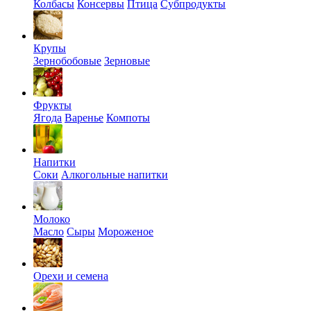
Колбасы
Консервы
Птица
Субпродукты
Крупы
Зернобобовые
Зерновые
Фрукты
Ягода
Варенье
Компоты
Напитки
Соки
Алкогольные напитки
Молоко
Масло
Сыры
Мороженое
Орехи и семена