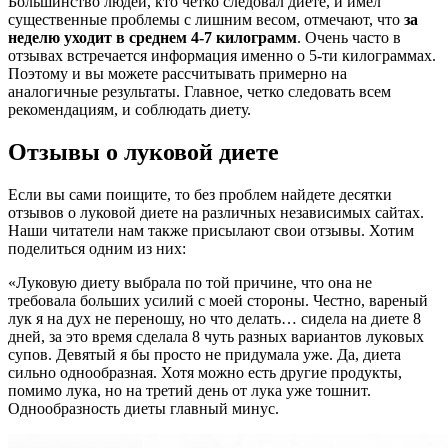
Большинство людей, кто четко следовал диете, и имел
существенные проблемы с лишним весом, отмечают, что
за
неделю уходит в среднем 4-7 килограмм
. Очень часто в
отзывах встречается информация именно о 5-ти килограммах.
Поэтому и вы можете рассчитывать примерно на
аналогичные результаты. Главное, четко следовать всем
рекомендациям, и соблюдать диету.
Отзывы о луковой диете
Если вы сами поищите, то без проблем найдете десятки
отзывов о луковой диете на различных независимых сайтах.
Наши читатели нам также присылают свои отзывы. Хотим
поделиться одним из них:
«Луковую диету выбрала по той причине, что она не
требовала больших усилий с моей стороны. Честно, вареный
лук я на дух не переношу, но что делать… сидела на диете 8
дней, за это время сделала 8 чуть разных вариантов луковых
супов. Девятый я бы просто не придумала уже. Да, диета
сильно однообразная. Хотя можно есть другие продукты,
помимо лука, но на третий день от лука уже тошнит.
Однообразность диеты главный минус.