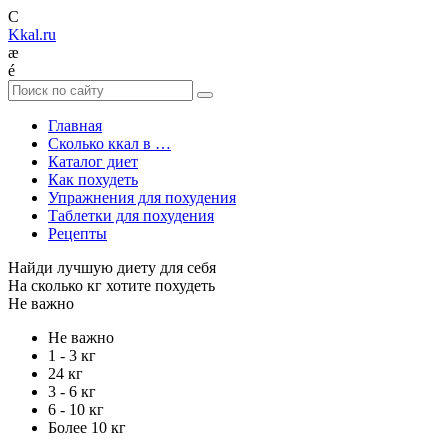
C
Kkal.ru
æ
é
Главная
Сколько ккал в …
Каталог диет
Как похудеть
Упражнения для похудения
Таблетки для похудения
Рецепты
Найди лучшую диету для себя
На сколько кг хотите похудеть
Не важно
Не важно
1 - 3 кг
24 кг
3 - 6 кг
6 - 10 кг
Более 10 кг