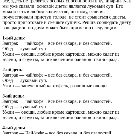
все, здесь не требуется особых способностей в кулинарии. Как
мы уже сказали, основой диеты является луковый суп. Его
можно есть в любом количестве, поэтому, если вы
почувствовали приступ голода, не стоит срываться с диеты,
просто приготовьте и съешьте супичк. Решив соблюдать диету,
ваш рацион по дням может быть примерно следующим:
1-ый день
:
Завтрак — чай/кофе – все без сахара, и без сладостей.
Обед — луковый суп.
Ужин — овощи, любые кроме картошки, можно салат из
зелени, и фрукты, за исключением бананов и винограда.
2-ой день
:
Завтрак — чай/кофе – все без сахара, и без сладостей.
Обед — луковый суп.
Ужин — запеченный картофель, различные овощи.
3-ий день:
Завтрак — чай/кофе – все без сахара, и без сладостей.
Обед — луковый суп.
Ужин — овощи, любые кроме картошки, можно салат из
зелени, и фрукты, за исключением бананов и винограда.
4-ый день:
Завтрак — Чай/кофе – все без сахара, и без сладостей.