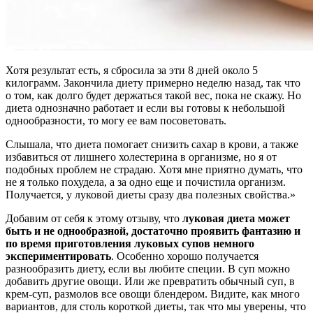
Хотя результат есть, я сбросила за эти 8 дней около 5
килограмм. Закончила диету примерно неделю назад, так что
о том, как долго будет держаться такой вес, пока не скажу. Но
диета однозначно работает и если вы готовы к небольшой
однообразности, то могу ее вам посоветовать.
Слышала, что диета помогает снизить сахар в крови, а также
избавиться от лишнего холестерина в организме, но я от
подобных проблем не страдаю. Хотя мне приятно думать, что
не я только похудела, а за одно еще и почистила организм.
Получается, у луковой диеты сразу два полезных свойства.»
Добавим от себя к этому отзыву, что
луковая диета может
быть и не однообразной, достаточно проявить фантазию и
по время приготовления луковых супов немного
экспериментировать
. Особенно хорошо получается
разнообразить диету, если вы любите специи. В суп можно
добавить другие овощи. Или же превратить обычный суп, в
крем-суп, размолов все овощи блендером. Видите, как много
вариантов, для столь короткой диеты, так что мы уверены, что