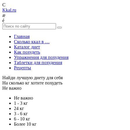
C
Kkal.ru
æ
é
Главная
Сколько ккал в …
Каталог диет
Как похудеть
Упражнения для похудения
Таблетки для похудения
Рецепты
Найди лучшую диету для себя
На сколько кг хотите похудеть
Не важно
Не важно
1 - 3 кг
24 кг
3 - 6 кг
6 - 10 кг
Более 10 кг