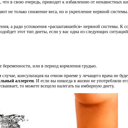
м
, что в свою очередь, приводит к избавлению от ненавистных к
ают не только снижение веса, но и укрепление нервной системы
ния, а ради успокоения «расшатавшейся» нервной системы. К со
подойдет этот тип диеты, если у вас одна из следующих ситуаций
е беременности, или в период кормления грудью.
лучае, консультация на очном приеме у лечащего врача не буде
ильный аллерген
. И если вы никогда в жизни не употребляли ег
сваивает, то можете всецело налегать на имбирную диету.