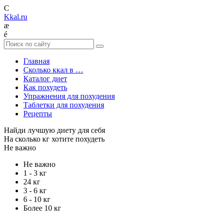
C
Kkal.ru
æ
é
Главная
Сколько ккал в …
Каталог диет
Как похудеть
Упражнения для похудения
Таблетки для похудения
Рецепты
Найди лучшую диету для себя
На сколько кг хотите похудеть
Не важно
Не важно
1 - 3 кг
24 кг
3 - 6 кг
6 - 10 кг
Более 10 кг