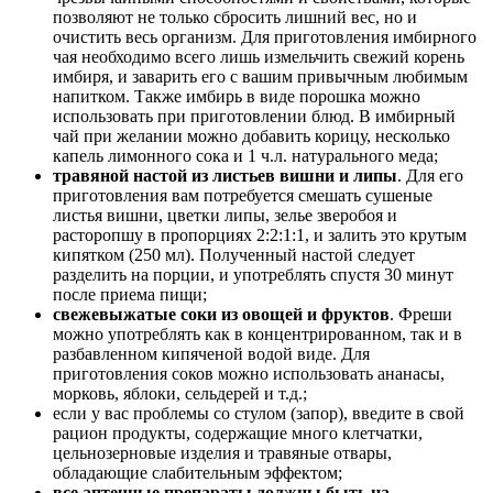
позволяют не только сбросить лишний вес, но и
очистить весь организм. Для приготовления имбирного
чая необходимо всего лишь измельчить свежий корень
имбиря, и заварить его с вашим привычным любимым
напитком. Также имбирь в виде порошка можно
использовать при приготовлении блюд. В имбирный
чай при желании можно добавить корицу, несколько
капель лимонного сока и 1 ч.л. натурального меда;
травяной настой из листьев вишни и липы
. Для его
приготовления вам потребуется смешать сушеные
листья вишни, цветки липы, зелье зверобоя и
расторопшу в пропорциях 2:2:1:1, и залить это крутым
кипятком (250 мл). Полученный настой следует
разделить на порции, и употреблять спустя 30 минут
после приема пищи;
свежевыжатые соки из овощей и фруктов
. Фреши
можно употреблять как в концентрированном, так и в
разбавленном кипяченой водой виде. Для
приготовления соков можно использовать ананасы,
морковь, яблоки, сельдерей и т.д.;
если у вас проблемы со стулом (запор), введите в свой
рацион продукты, содержащие много клетчатки,
цельнозерновые изделия и травяные отвары,
обладающие слабительным эффектом;
все аптечные препараты должны быть на