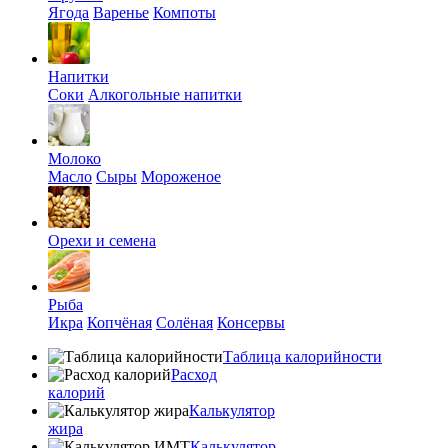
Ягода
Варенье
Компоты
Напитки
Соки
Алкогольные напитки
Молоко
Масло
Сыры
Мороженое
Орехи и семена
Рыба
Икра
Копчёная
Солёная
Консервы
Таблица калорийности
Расход
калорий
Калькулятор
жира
Калькулятор