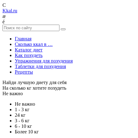
C
Kkal.ru
æ
é
Главная
Сколько ккал в …
Каталог диет
Как похудеть
Упражнения для похудения
Таблетки для похудения
Рецепты
Найди лучшую диету для себя
На сколько кг хотите похудеть
Не важно
Не важно
1 - 3 кг
24 кг
3 - 6 кг
6 - 10 кг
Более 10 кг