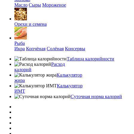
Масло
Сыры
Мороженое
Орехи и семена
Рыба
Икра
Копчёная
Солёная
Консервы
Таблица калорийности
Расход
калорий
Калькулятор
жира
Калькулятор
ИМТ
Суточная норма калорий