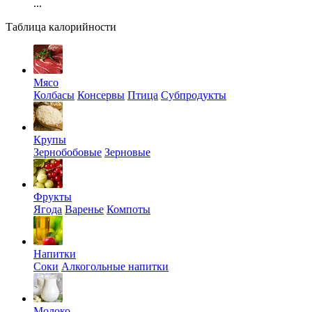
...
Таблица калорийности
Мясо
Колбасы
Консервы
Птица
Субпродукты
Крупы
Зернобобовые
Зерновые
Фрукты
Ягода
Варенье
Компоты
Напитки
Соки
Алкогольные напитки
Молоко