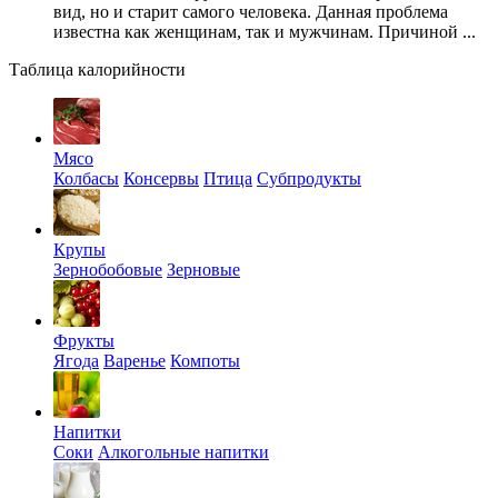
вид, но и старит самого человека. Данная проблема
известна как женщинам, так и мужчинам. Причиной ...
Таблица калорийности
Мясо
Колбасы
Консервы
Птица
Субпродукты
Крупы
Зернобобовые
Зерновые
Фрукты
Ягода
Варенье
Компоты
Напитки
Соки
Алкогольные напитки