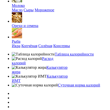
Молоко
Масло
Сыры
Мороженое
Орехи и семена
Рыба
Икра
Копчёная
Солёная
Консервы
Таблица калорийности
Расход
калорий
Калькулятор
жира
Калькулятор
ИМТ
Суточная норма калорий