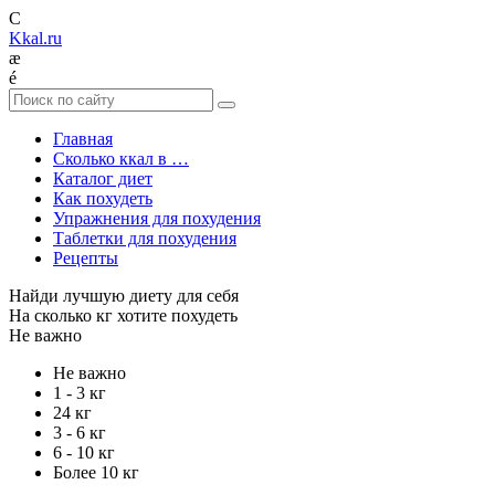
C
Kkal.ru
æ
é
Главная
Сколько ккал в …
Каталог диет
Как похудеть
Упражнения для похудения
Таблетки для похудения
Рецепты
Найди лучшую диету для себя
На сколько кг хотите похудеть
Не важно
Не важно
1 - 3 кг
24 кг
3 - 6 кг
6 - 10 кг
Более 10 кг