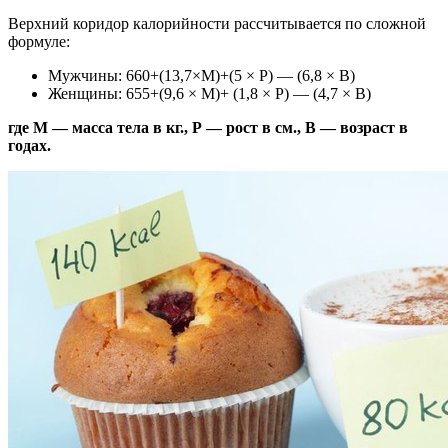
Верхний коридор калорийности рассчитывается по сложной
формуле:
Мужчины: 660+(13,7×М)+(5 × Р) — (6,8 × В)
Женщины: 655+(9,6 × М)+ (1,8 × Р) — (4,7 × В)
где М — масса тела в кг., Р — рост в см., В — возраст в
годах.