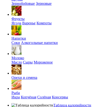
Зернобобовые
Зерновые
Фрукты
Ягода
Варенье
Компоты
Напитки
Соки
Алкогольные напитки
Молоко
Масло
Сыры
Мороженое
Орехи и семена
Рыба
Икра
Копчёная
Солёная
Консервы
Таблица калорийности