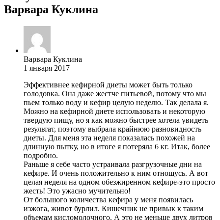
Варвара Куклина
Варвара Куклина
1 января 2017
Эффективнее кефирной диеты может быть только
голодовка. Она даже жестче питьевой, потому что мы
пьем только воду и кефир целую неделю. Так делала я.
Можно на кефирной диете использовать и некоторую
твердую пищу, но я как можно быстрее хотела увидеть
результат, поэтому выбрала крайнюю разновидность
диеты. Для меня эта неделя показалась похожей на
длинную пытку, но в итоге я потеряла 6 кг. Итак, более
подробно.
Раньше я себе часто устраивала разгрузочные дни на
кефире. И очень положительно к ним отношусь. А вот
целая неделя на одном обезжиренном кефире-это просто
жесть! Это ужасно мучительно!
От большого количества кефира у меня появилась
изжога, живот бурлил. Кишечник не привык к таким
объемам кисломолочного. А это не меньше двух литров