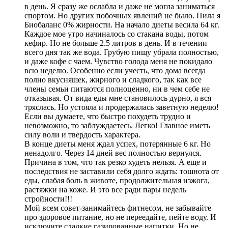
в день. Я сразу же ослабла и даже не могла заниматься
спортом. Но других побочных явлений не было. Пила я
Биобаланс 0% жирности. На начало диеты весила 64 кг.
Каждое мое утро начиналось со стакана воды, потом
кефир. Но не больше 2.5 литров в день. И в течении
всего дня так же вода. Грубую пищу убрала полностью,
и даже кофе с чаем. Чувство голода меня не покидало
всю неделю. Особенно если учесть, что дома всегда
полно вкусняшек, жирного и сладкого, так как все
члены семьи питаются полноценно, ни в чем себе не
отказывая. От вида еды мне становилось дурно, я вся
тряслась. Но устояла и продержалась заветную неделю!
Если вы думаете, что быстро похудеть трудно и
невозможно, то заблуждаетесь. Легко! Главное иметь
силу воли и твердость характера.
В конце диеты меня ждал успех, потерянные 6 кг. Но
ненадолго. Через 14 дней вес полностью вернулся.
Причина в том, что так резко худеть нельзя. А еще и
последствия не заставили себя долго ждать: тошнота от
еды, слабая боль в животе, продолжительная изжога,
растяжки на коже. И это все ради пары недель
стройности!!!
Мой всем совет-занимайтесь фитнесом, не забывайте
про здоровое питание, но не переедайте, пейте воду. И
исключите сладкие газированные напитки. Но не