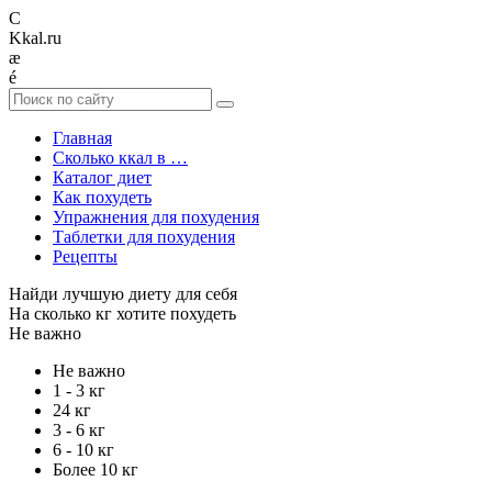
C
Kkal.ru
æ
é
Главная
Сколько ккал в …
Каталог диет
Как похудеть
Упражнения для похудения
Таблетки для похудения
Рецепты
Найди лучшую диету для себя
На сколько кг хотите похудеть
Не важно
Не важно
1 - 3 кг
24 кг
3 - 6 кг
6 - 10 кг
Более 10 кг