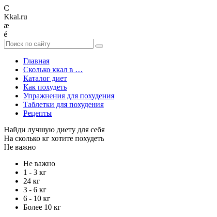
C
Kkal.ru
æ
é
Главная
Сколько ккал в …
Каталог диет
Как похудеть
Упражнения для похудения
Таблетки для похудения
Рецепты
Найди лучшую диету для себя
На сколько кг хотите похудеть
Не важно
Не важно
1 - 3 кг
24 кг
3 - 6 кг
6 - 10 кг
Более 10 кг