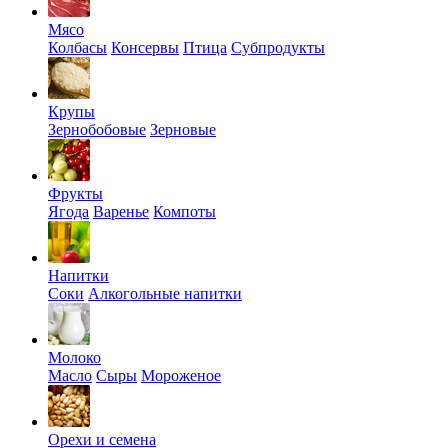
Мясо
Колбасы
Консервы
Птица
Субпродукты
Крупы
Зернобобовые
Зерновые
Фрукты
Ягода
Варенье
Компоты
Напитки
Соки
Алкогольные напитки
Молоко
Масло
Сыры
Мороженое
Орехи и семена