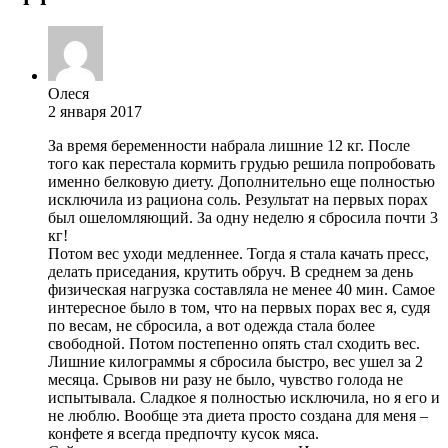
Олеся
2 января 2017
За время беременности набрала лишние 12 кг. После
того как перестала кормить грудью решила попробовать
именно белковую диету. Дополнительно еще полностью
исключила из рациона соль. Результат на первых порах
был ошеломляющий. За одну неделю я сбросила почти 3
кг!
Потом вес уходи медленнее. Тогда я стала качать пресс,
делать приседания, крутить обруч. В среднем за день
физическая нагрузка составляла не менее 40 мин. Самое
интересное было в том, что на первых порах вес я, судя
по весам, не сбросила, а вот одежда стала более
свободной. Потом постепенно опять стал сходить вес.
Лишние килограммы я сбросила быстро, вес ушел за 2
месяца. Срывов ни разу не было, чувство голода не
испытывала. Сладкое я полностью исключила, но я его и
не люблю. Вообще эта диета просто создана для меня –
конфете я всегда предпочту кусок мяса.