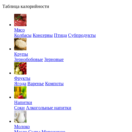
Таблица калорийности
Мясо
Колбасы
Консервы
Птица
Субпродукты
Крупы
Зернобобовые
Зерновые
Фрукты
Ягода
Варенье
Компоты
Напитки
Соки
Алкогольные напитки
Молоко
Масло
Сыры
Мороженое