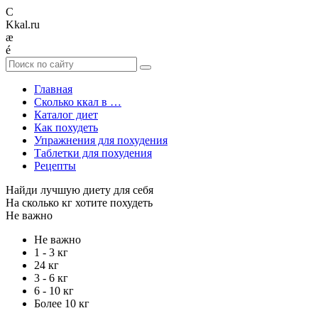
C
Kkal.ru
æ
é
Главная
Сколько ккал в …
Каталог диет
Как похудеть
Упражнения для похудения
Таблетки для похудения
Рецепты
Найди лучшую диету для себя
На сколько кг хотите похудеть
Не важно
Не важно
1 - 3 кг
24 кг
3 - 6 кг
6 - 10 кг
Более 10 кг