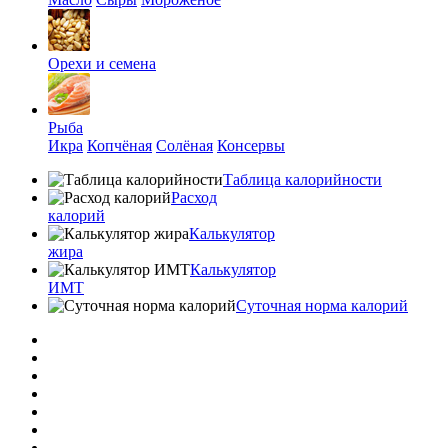
Орехи и семена
Рыба
Икра
Копчёная
Солёная
Консервы
Таблица калорийности
Расход
калорий
Калькулятор
жира
Калькулятор
ИМТ
Суточная норма калорий