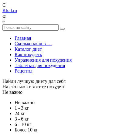
C
Kkal.ru
æ
é
Главная
Сколько ккал в …
Каталог диет
Как похудеть
Упражнения для похудения
Таблетки для похудения
Рецепты
Найди лучшую диету для себя
На сколько кг хотите похудеть
Не важно
Не важно
1 - 3 кг
24 кг
3 - 6 кг
6 - 10 кг
Более 10 кг