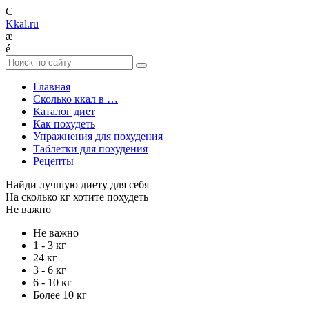
C
Kkal.ru
æ
é
Главная
Сколько ккал в …
Каталог диет
Как похудеть
Упражнения для похудения
Таблетки для похудения
Рецепты
Найди лучшую диету для себя
На сколько кг хотите похудеть
Не важно
Не важно
1 - 3 кг
24 кг
3 - 6 кг
6 - 10 кг
Более 10 кг